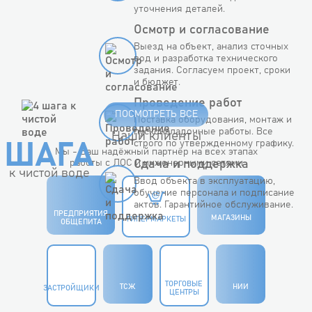
уточнения деталей.
Осмотр и согласование
Выезд на объект, анализ сточных
вод и разработка технического
задания. Согласуем проект, сроки
и бюджет.
Проведение работ
ПОСМОТРЕТЬ ВСЕ
Поставка оборудования, монтаж и
пусконаладочные работы. Все
Наши клиенты
строго по утвержденному графику.
ШАГА
Мы - Ваш надёжный партнёр на всех этапах
работы с ЛОС и инженерными сетями
Сдача и поддержка
к чистой воде
Ввод объекта в эксплуатацию,
обучение персонала и подписание
актов. Гарантийное обслуживание.
ПРЕДПРИЯТИЯ
МАГАЗИНЫ
ГИПЕРМАРКЕТЫ
ОБЩЕПИТА
ТОРГОВЫЕ
ТСЖ
НИИ
ЗАСТРОЙЩИКИ
ЦЕНТРЫ