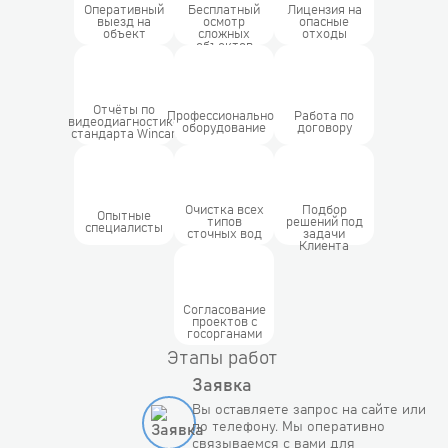
Оперативный
Бесплатный
Лицензия на
выезд на
осмотр
опасные
объект
сложных
отходы
объектов
Отчёты по
Профессиональное
Работа по
видеодиагностике
оборудование
договору
стандарта Wincan
Очистка всех
Подбор
Опытные
типов
решений под
специалисты
сточных вод
задачи
Клиента
Согласование
проектов с
госорганами
Этапы работ
Заявка
Вы оставляете запрос на сайте или
по телефону. Мы оперативно
связываемся с вами для